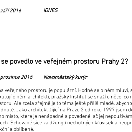
iDNES
 září 2016
 se povedlo ve veřejném prostoru Prahy 2?
 prosince 2015
Novoměstský kurýr
a veřejného prostoru je populární. Hodně se o něm mluví, st
kutují o něm architekti, pražský Institut se snaží o něco, co
storu. Ale zcela zřejmě je to téma ještě příliš mladé, abycho
ádnuté. Jako architekt žijící na Praze 2 od roku 1997 jsem 
no místo, které je nenápadné a povedené, ač jej nepoužívám
ech. Schované sice za džunglí nechutných křovisek a neupr
kční a oblíbené.