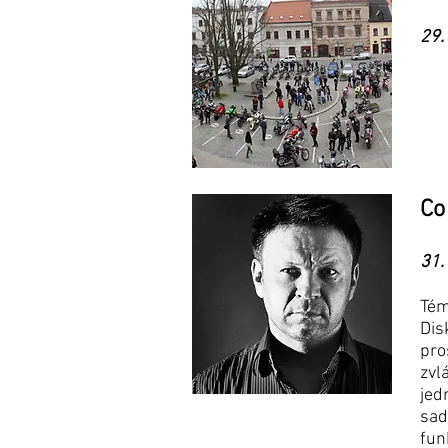
29.
Co
31.
Tém
Dis
pro
zvl
jed
sad
fun