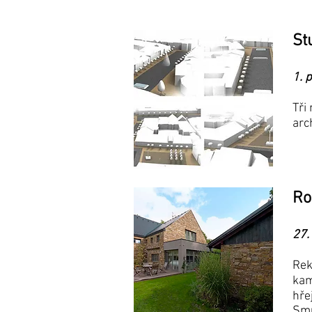
St
1. 
Tři
arc
Ro
27.
Rek
kam
hře
Smu