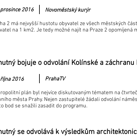
 prosince 2016
Novoměstský kurýr
ha 2 má nejvyšší hustotu obyvatel ze všech městských částí
vatel na 1 km2. Je tedy možné najít na Praze 2 opomíjená 
utný bojuje o odvolání Kolínské a záchranu 
PrahaTV
 října 2016
ropolitní plán byl nejvíce diskutovaným tématem na čtvrte
vního města Prahy. Nejen zastupitelé žádali odvolání námě
to bod se snažili zasadit do programu.
utný se odvolává k výsledkům architektonic