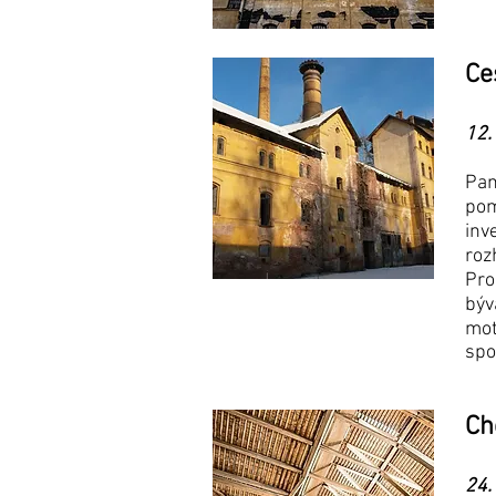
Ce
12.
Pam
pom
inv
roz
Pro
býv
mot
spo
Ch
24.