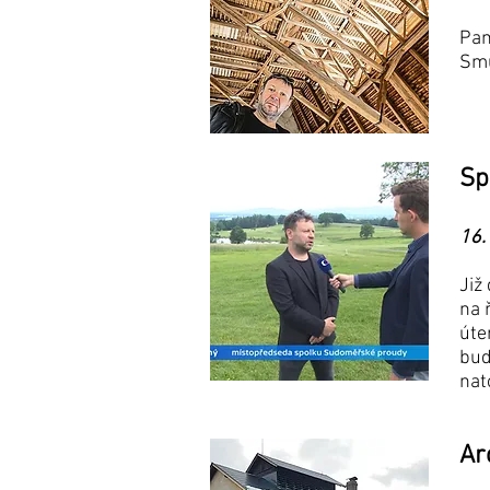
Pam
Smu
Sp
16.
Již
na 
úte
bud
nat
Ar