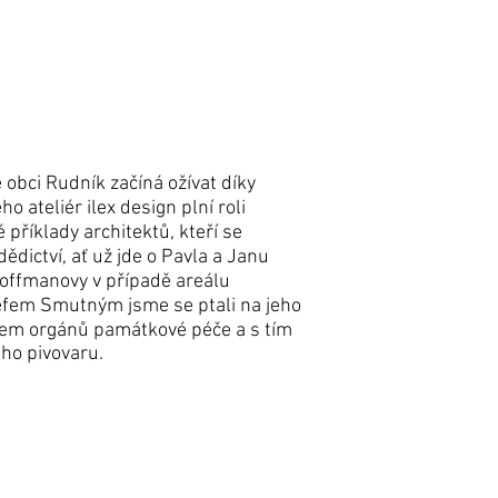
bci Rudník začíná ožívat díky
ateliér ilex design plní roli
 příklady architektů, kteří se
ědictví, ať už jde o Pavla a Janu
Hoffmanovy v případě areálu
sefem Smutným jsme se ptali na jeho
konem orgánů památkové péče a s tím
ho pivovaru.