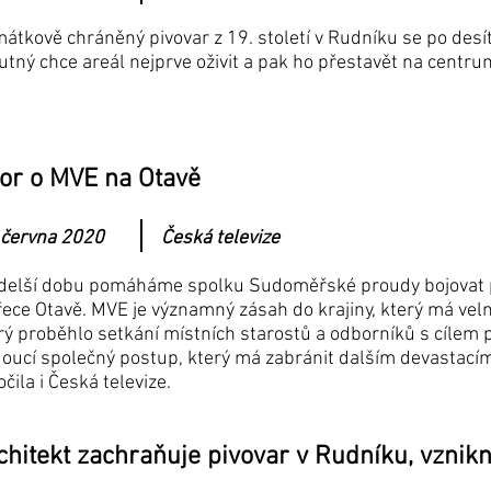
átkově chráněný pivovar z 19. století v Rudníku se po desít
tný chce areál nejprve oživit a pak ho přestavět na centru
or o MVE na Otavě
 června 2020
Česká televize
 delší dobu pomáháme spolku Sudoměřské proudy bojovat p
řece Otavě. MVE je významný zásah do krajiny, který má velmi
rý proběhlo setkání místních starostů a odborníků s cílem p
oucí společný postup, který má zabránit dalším devastacím 
očila i Česká televize.
chitekt zachraňuje pivovar v Rudníku, vznik