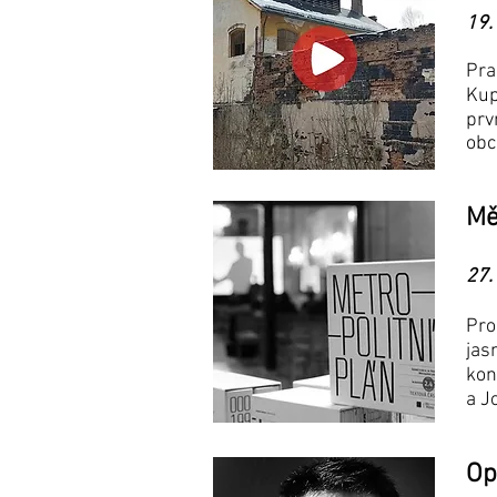
19.
Pra
Kup
prv
obc
Mě
27.
Pro
jas
kon
a J
Op