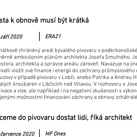
sta k obnově musí být krátká
ERA21
 září 2020
átkově chráněný areál bývalého pivovaru v podkrkonošské o
ěrně ambiciózním plánům architekta Josefa Smutného. Jeho 
estora, architekta a správce areálu zároveň. Navazuje na jiné
hodli vložit své finance i energii do záchrany průmyslového d
uzovy v případě pivovaru v Lobči, anebo Patrika a Andreu 
alých šroubáren v Libčicích nad Vltavou. V rozhovoru s Jo
ivace a vize, ale například i na negativní zkušenosti s vý
jenými možnostmi financování záchrany a obnovy zchátralé
ceme do pivovaru dostat lidi, říká architekt
MF Dnes
 července 2020