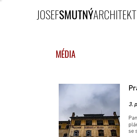
JOSEF
SMUTNÝ
ARCHITEKT
MÉDIA
Pr
3. 
Pam
plá
se 