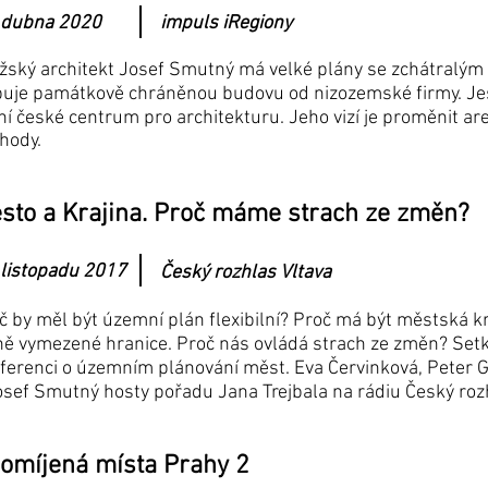
 dubna 2020
impuls iRegiony
žský architekt Josef Smutný má velké plány se zchátralým
uje památkově chráněnou budovu od nizozemské firmy. Ješt
ní české centrum pro architekturu. Jeho vizí je proměnit are
hody.
sto a Krajina. Proč máme strach ze změn?
 listopadu 2017
Český rozhlas Vltava
č by měl být územní plán flexibilní? Proč má být městská kr
ně vymezené hranice. Proč nás ovládá strach ze změn? Setká
ferenci o územním plánování měst. Eva Červinková, Peter 
osef Smutný hosty pořadu Jana Trejbala na rádiu Český rozh
omíjená místa Prahy 2