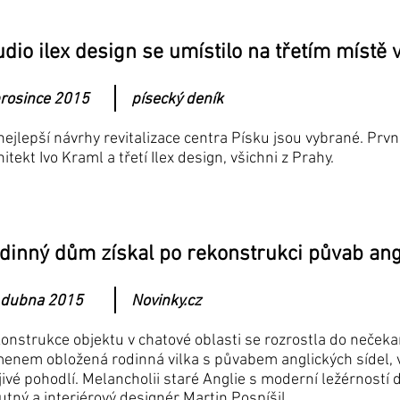
udio ilex design se umístilo na třetím místě v
prosince 2015
písecký deník
 nejlepší návrhy revitalizace centra Písku jsou vybrané. Prv
hitekt Ivo Kraml a třetí Ilex design, všichni z Prahy.
dinný dům získal po rekonstrukci půvab ang
 dubna 2015
Novinky.cz
onstrukce objektu v chatové oblasti se rozrostla do neček
enem obložená rodinná vilka s půvabem anglických sídel, v
jivé pohodlí. Melancholii staré Anglie s moderní ležérností d
tný a interiérový designér Martin Pospíšil.