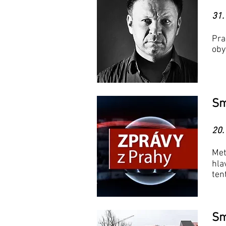
31.
Pra
oby
Sm
20.
Met
hla
ten
Sm