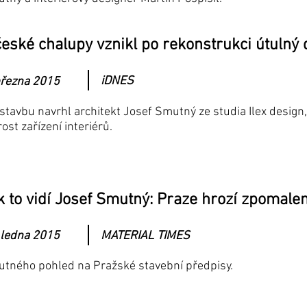
české chalupy vznikl po rekonstrukci útuln
iDNES
března 2015
stavbu navrhl architekt Josef Smutný ze studia Ilex design, 
rost zařízení interiérů.
k to vidí Josef Smutný: Praze hrozí zpomale
 ledna 2015
MATERIAL TIMES
utného pohled na Pražské stavební předpisy.