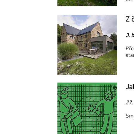
Z 
3. 
Pře
sta
Ja
27.
​Sm