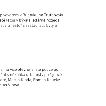
 pivovarem v Rudníku na Trutnovsku.
ě letos v bývalé ledárně rozjede
ál v „město“ s restaurací, byty a
ajina více otevřená, ale pouze po
ní s několika urbanisty po říjnové
Gero, Martin Kloda, Roman Koucký
las Vltava.