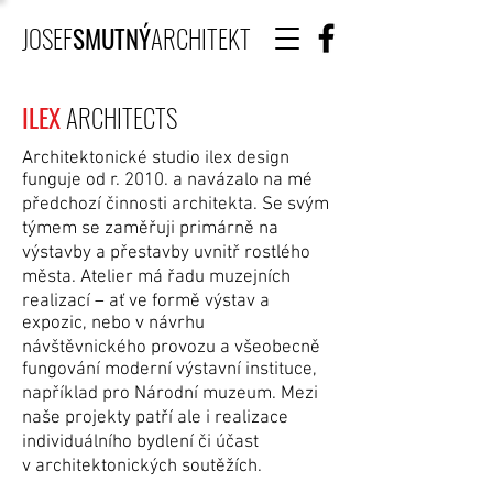
JOSEF
SMUTNÝ
ARCHITEKT
ILEX
ARCHITECTS
Architektonické studio ilex design
funguje od r. 2010. a navázalo na mé
předchozí činnosti architekta. Se svým
týmem se zaměřuji primárně na
výstavby a přestavby uvnitř rostlého
města. Atelier má řadu muzejních
realizací – ať ve formě výstav a
expozic, nebo v návrhu
návštěvnického provozu a všeobecně
fungování moderní výstavní instituce,
například pro Národní muzeum. Mezi
naše projekty patří ale i realizace
individuálního bydlení či účast
v architektonických soutěžích.