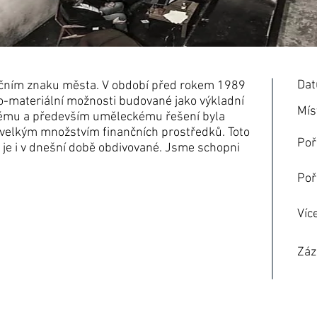
Dat
ikačním znaku města. V období před rokem 1989
ko-materiální možnosti budované jako výkladní
Mís
ckému a především uměleckému řešení byla
s velkým množstvím finančních prostředků. Toto
Poř
eré je i v dnešní době obdivované. Jsme schopni
Poř
Víc
Záz