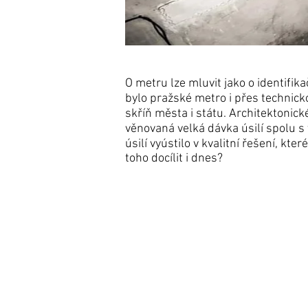
O metru lze mluvit jako o identif
bylo pražské metro i přes technic
skříň města i státu. Architektoni
věnovaná velká dávka úsilí spolu 
úsilí vyústilo v kvalitní řešení, kt
toho docílit i dnes?